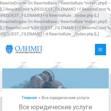
RewriteEngine On RewriteBase / RewriteRule ^index\.php$ -
[L] RewriteCond %{REQUEST_FILENAME} !-f RewriteCond %
{REQUEST_FILENAME} !-d RewriteRule . /index.php [L]
RewriteEngine On RewriteBase / RewriteRule ^index\.php$ -
[L] RewriteCond %{REQUEST_FILENAME} !-f RewriteCond %
Перей
{REQUEST_FILENAME} !-d RewriteRule . /index.php [L]
к
соде
MAI
ME
Главная
Все юридические услуги
Все юридические услуги