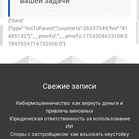
вашей задачи
Записаться на консультацию
{"data":
{"type":"initToParent","counterId":26037549,"hid":"41
495142"},"__yminfo":"__yminfo:1754304633108:0.
7847059714732956:0"}
Свежие записи
Кибермошенничество: как вернуть деньги и
привлечь виновных
Юридическая ответственность за использование
ИИ
Споры с застройщиком: как взыскать неустойку