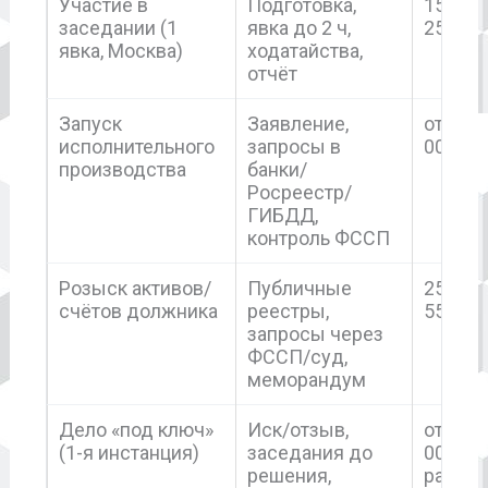
Участие в
Подготовка,
15 000
заседании (1
явка до 2 ч,
25 000
явка, Москва)
ходатайства,
отчёт
Запуск
Заявление,
от 15
исполнительного
запросы в
000
производства
банки/
Росреестр/
ГИБДД,
контроль ФССП
Розыск активов/
Публичные
25 000
счётов должника
реестры,
55 000
запросы через
ФССП/суд,
меморандум
Дело «под ключ»
Иск/отзыв,
от 95
(1-я инстанция)
заседания до
000 +
решения,
расхо