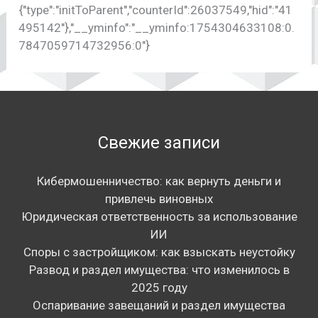
{"type":"initToParent","counterId":26037549,"hid":"41
495142"},"__yminfo":"__yminfo:1754304633108:0.
7847059714732956:0"}
Свежие записи
Кибермошенничество: как вернуть деньги и
привлечь виновных
Юридическая ответственность за использование
ИИ
Споры с застройщиком: как взыскать неустойку
Развод и раздел имущества: что изменилось в
2025 году
Оспаривание завещаний и раздел имущества