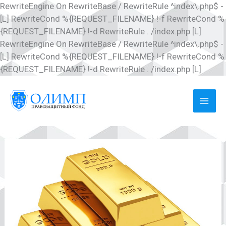
RewriteEngine On RewriteBase / RewriteRule ^index\.php$ -
[L] RewriteCond %{REQUEST_FILENAME} !-f RewriteCond %
{REQUEST_FILENAME} !-d RewriteRule . /index.php [L]
RewriteEngine On RewriteBase / RewriteRule ^index\.php$ -
[L] RewriteCond %{REQUEST_FILENAME} !-f RewriteCond %
Перей
{REQUEST_FILENAME} !-d RewriteRule . /index.php [L]
к
соде
MAI
ME