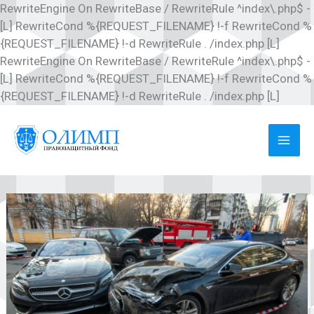
RewriteEngine On RewriteBase / RewriteRule ^index\.php$ -
[L] RewriteCond %{REQUEST_FILENAME} !-f RewriteCond %
{REQUEST_FILENAME} !-d RewriteRule . /index.php [L]
RewriteEngine On RewriteBase / RewriteRule ^index\.php$ -
[L] RewriteCond %{REQUEST_FILENAME} !-f RewriteCond %
Перей
{REQUEST_FILENAME} !-d RewriteRule . /index.php [L]
к
соде
MAI
ME