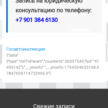
Запись на юридическую
консультацию по телефону:
+7 901 384 6130
Подробнее
Госавтоинспекция
{"data":
{"type":"initToParent","counterId":26037549,"hid":"41
495142"},"__yminfo":"__yminfo:1754304633108:0.
7847059714732956:0"}
Свежие записи